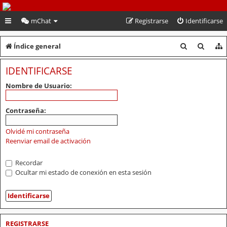
PeruVoley.com
mChat
Registrarse
Identificarse
B
B
Índice general
u
u
IDENTIFICARSE
s
s
Nombre de Usuario:
c
c
a
a
Contraseña:
r
r
Olvidé mi contraseña
Reenviar email de activación
Recordar
Ocultar mi estado de conexión en esta sesión
REGISTRARSE