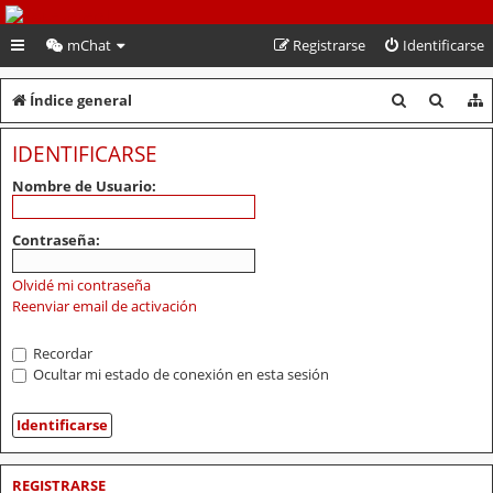
PeruVoley.com
mChat
Registrarse
Identificarse
B
B
Índice general
u
u
IDENTIFICARSE
s
s
Nombre de Usuario:
c
c
a
a
Contraseña:
r
r
Olvidé mi contraseña
Reenviar email de activación
Recordar
Ocultar mi estado de conexión en esta sesión
REGISTRARSE