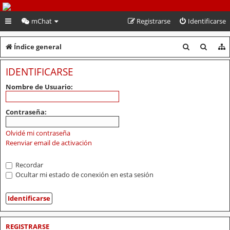
PeruVoley.com
mChat
Registrarse
Identificarse
B
B
Índice general
u
u
IDENTIFICARSE
s
s
Nombre de Usuario:
c
c
a
a
Contraseña:
r
r
Olvidé mi contraseña
Reenviar email de activación
Recordar
Ocultar mi estado de conexión en esta sesión
REGISTRARSE