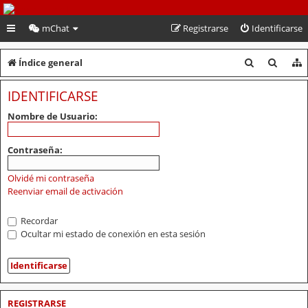
PeruVoley.com
mChat
Registrarse
Identificarse
B
B
Índice general
u
u
IDENTIFICARSE
s
s
Nombre de Usuario:
c
c
a
a
Contraseña:
r
r
Olvidé mi contraseña
Reenviar email de activación
Recordar
Ocultar mi estado de conexión en esta sesión
REGISTRARSE