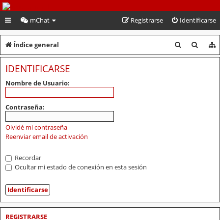
PeruVoley.com
mChat
Registrarse
Identificarse
B
B
Índice general
u
u
IDENTIFICARSE
s
s
Nombre de Usuario:
c
c
a
a
Contraseña:
r
r
Olvidé mi contraseña
Reenviar email de activación
Recordar
Ocultar mi estado de conexión en esta sesión
REGISTRARSE