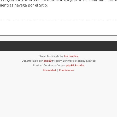
mientras navega por el Sitio.
Stasis Leak style by
Ian Bradley
Desarrollado por
phpBB
® Forum Software © phpBB Limited
Traducción al español por
phpBB España
Privacidad
|
Condiciones