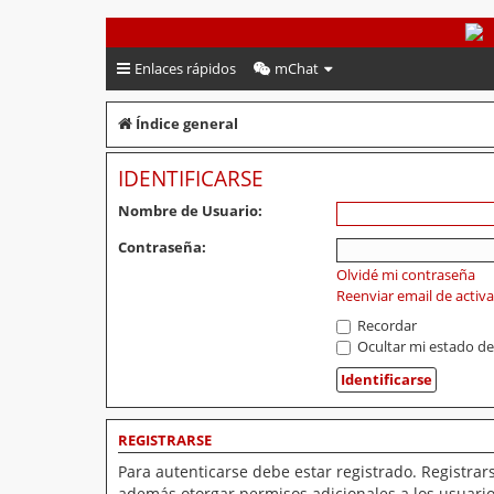
PeruVoley.com
Enlaces rápidos
mChat
Índice general
IDENTIFICARSE
Nombre de Usuario:
Contraseña:
Olvidé mi contraseña
Reenviar email de activ
Recordar
Ocultar mi estado de
REGISTRARSE
Para autenticarse debe estar registrado. Registrar
además otorgar permisos adicionales a los usuarios