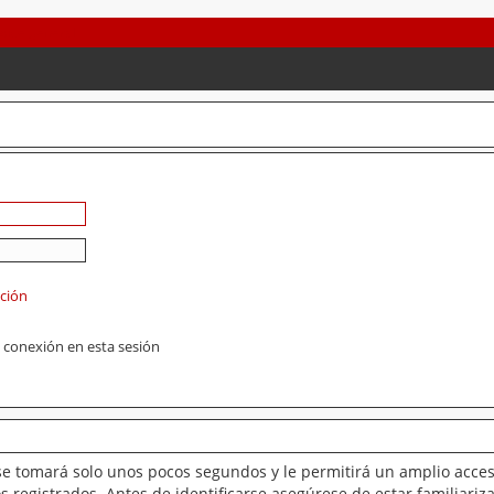
ación
 conexión en esta sesión
se tomará solo unos pocos segundos y le permitirá un amplio acces
 registrados. Antes de identificarse asegúrese de estar familiariz