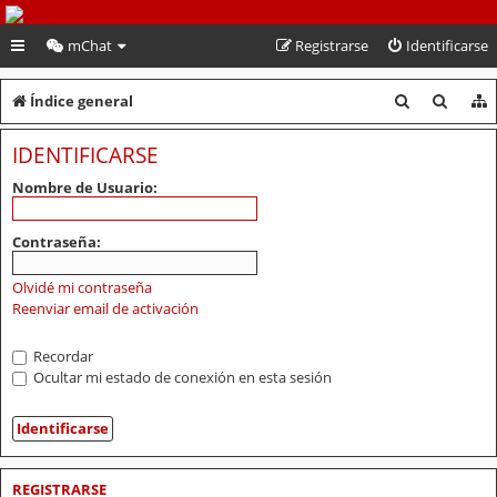
PeruVoley.com
mChat
Registrarse
Identificarse
B
B
Índice general
u
u
IDENTIFICARSE
s
s
Nombre de Usuario:
c
c
a
a
Contraseña:
r
r
Olvidé mi contraseña
Reenviar email de activación
Recordar
Ocultar mi estado de conexión en esta sesión
REGISTRARSE