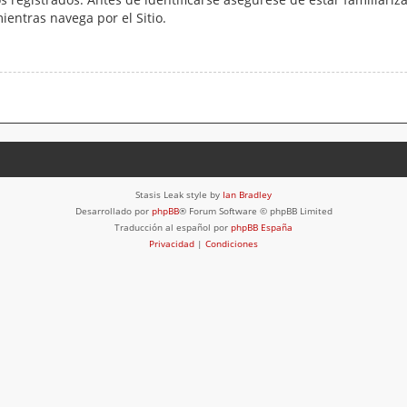
mientras navega por el Sitio.
Stasis Leak style by
Ian Bradley
Desarrollado por
phpBB
® Forum Software © phpBB Limited
Traducción al español por
phpBB España
Privacidad
|
Condiciones