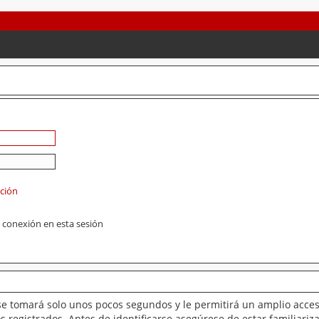
ación
 conexión en esta sesión
se tomará solo unos pocos segundos y le permitirá un amplio acces
 registrados. Antes de identificarse asegúrese de estar familiariz