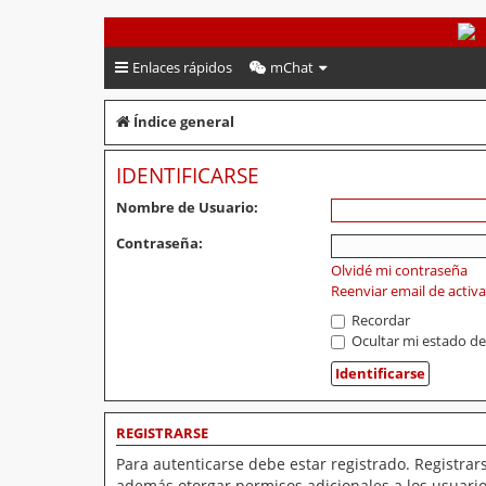
PeruVoley.com
Enlaces rápidos
mChat
Índice general
IDENTIFICARSE
Nombre de Usuario:
Contraseña:
Olvidé mi contraseña
Reenviar email de activ
Recordar
Ocultar mi estado de
REGISTRARSE
Para autenticarse debe estar registrado. Registrar
además otorgar permisos adicionales a los usuarios