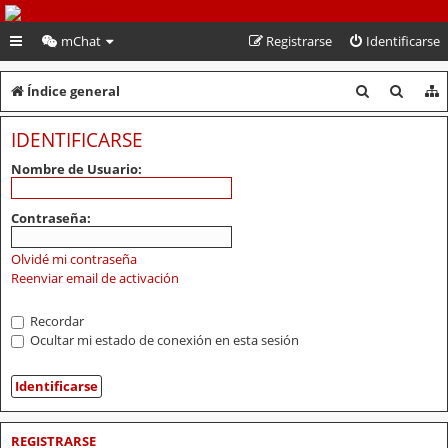
PeruVoley.com
mChat
Registrarse
Identificarse
B
B
Índice general
u
u
IDENTIFICARSE
s
s
Nombre de Usuario:
c
c
a
a
Contraseña:
r
r
Olvidé mi contraseña
Reenviar email de activación
Recordar
Ocultar mi estado de conexión en esta sesión
REGISTRARSE