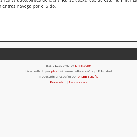
mientras navega por el Sitio.
Stasis Leak style by
Ian Bradley
Desarrollado por
phpBB
® Forum Software © phpBB Limited
Traducción al español por
phpBB España
Privacidad
|
Condiciones