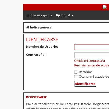
PeruVoley.com
Enlaces rápidos
mChat
Índice general
IDENTIFICARSE
Nombre de Usuario:
Contraseña:
Olvidé mi contraseña
Reenviar email de activ
Recordar
Ocultar mi estado de
REGISTRARSE
Para autenticarse debe estar registrado. Registrar
además otorgar permisos adicionales a los usuarios