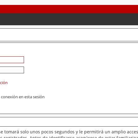
ación
 conexión en esta sesión
se tomará solo unos pocos segundos y le permitirá un amplio acces
 registrados. Antes de identificarse asegúrese de estar familiariz