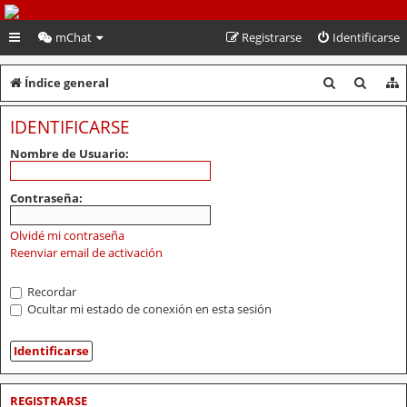
PeruVoley.com
mChat
Registrarse
Identificarse
B
B
Índice general
u
u
IDENTIFICARSE
s
s
Nombre de Usuario:
c
c
a
a
Contraseña:
r
r
Olvidé mi contraseña
Reenviar email de activación
Recordar
Ocultar mi estado de conexión en esta sesión
REGISTRARSE