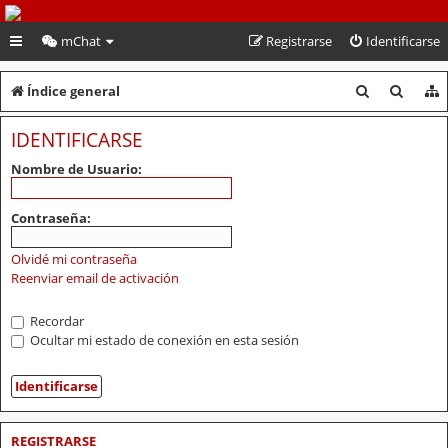
PeruVoley.com
mChat
Registrarse
Identificarse
B
B
Índice general
u
u
IDENTIFICARSE
s
s
Nombre de Usuario:
c
c
a
a
Contraseña:
r
r
Olvidé mi contraseña
Reenviar email de activación
Recordar
Ocultar mi estado de conexión en esta sesión
REGISTRARSE