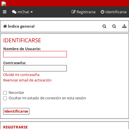
PeruVoley.com
mChat
Registrarse
Identificarse
B
B
Índice general
u
u
IDENTIFICARSE
s
s
Nombre de Usuario:
c
c
a
a
Contraseña:
r
r
Olvidé mi contraseña
Reenviar email de activación
Recordar
Ocultar mi estado de conexión en esta sesión
REGISTRARSE