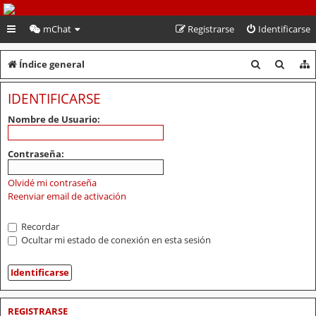
PeruVoley.com
mChat
Registrarse
Identificarse
B
B
Índice general
u
u
IDENTIFICARSE
s
s
Nombre de Usuario:
c
c
a
a
Contraseña:
r
r
Olvidé mi contraseña
Reenviar email de activación
Recordar
Ocultar mi estado de conexión en esta sesión
REGISTRARSE