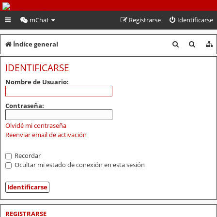
PeruVoley.com
mChat
Registrarse
Identificarse
B
B
Índice general
u
u
IDENTIFICARSE
s
s
Nombre de Usuario:
c
c
a
a
Contraseña:
r
r
Olvidé mi contraseña
Reenviar email de activación
Recordar
Ocultar mi estado de conexión en esta sesión
REGISTRARSE