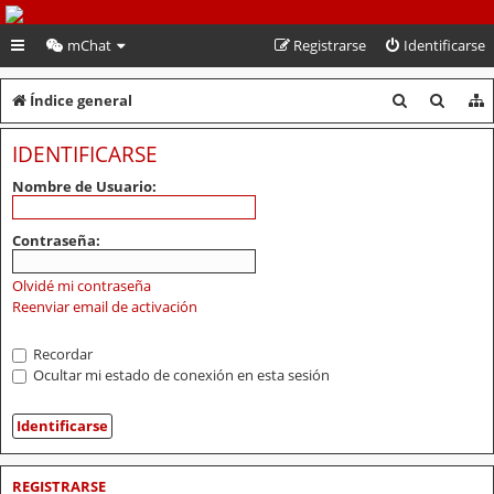
PeruVoley.com
mChat
Registrarse
Identificarse
B
B
Índice general
u
u
IDENTIFICARSE
s
s
Nombre de Usuario:
c
c
a
a
Contraseña:
r
r
Olvidé mi contraseña
Reenviar email de activación
Recordar
Ocultar mi estado de conexión en esta sesión
REGISTRARSE