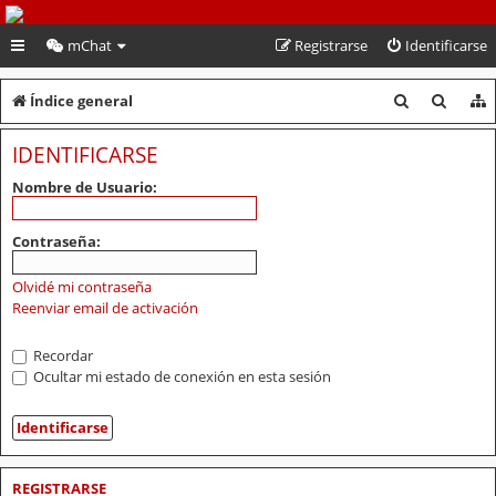
PeruVoley.com
mChat
Registrarse
Identificarse
B
B
Índice general
u
u
IDENTIFICARSE
s
s
Nombre de Usuario:
c
c
a
a
Contraseña:
r
r
Olvidé mi contraseña
Reenviar email de activación
Recordar
Ocultar mi estado de conexión en esta sesión
REGISTRARSE