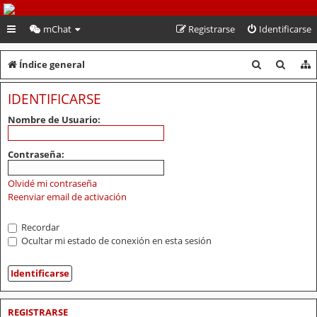
PeruVoley.com
mChat
Registrarse
Identificarse
B
B
Índice general
u
u
IDENTIFICARSE
s
s
Nombre de Usuario:
c
c
a
a
Contraseña:
r
r
Olvidé mi contraseña
Reenviar email de activación
Recordar
Ocultar mi estado de conexión en esta sesión
REGISTRARSE