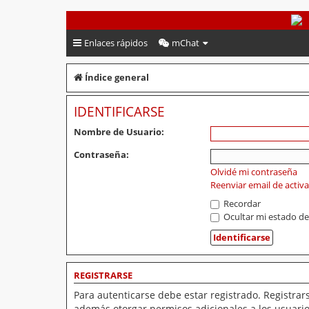
PeruVoley.com
Enlaces rápidos
mChat
Índice general
IDENTIFICARSE
Nombre de Usuario:
Contraseña:
Olvidé mi contraseña
Reenviar email de activ
Recordar
Ocultar mi estado de
REGISTRARSE
Para autenticarse debe estar registrado. Registrar
además otorgar permisos adicionales a los usuarios