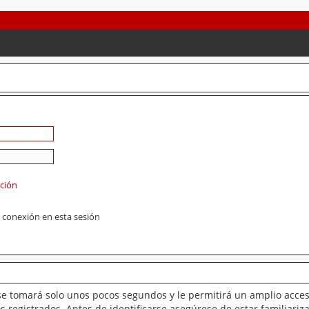
ación
 conexión en esta sesión
se tomará solo unos pocos segundos y le permitirá un amplio acces
 registrados. Antes de identificarse asegúrese de estar familiariz