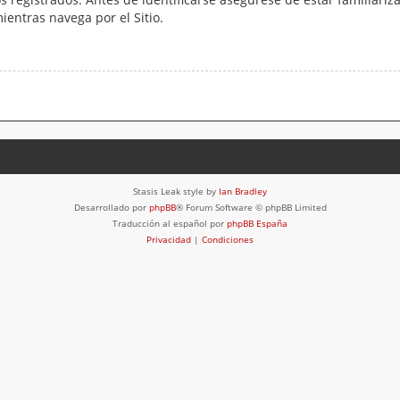
mientras navega por el Sitio.
Stasis Leak style by
Ian Bradley
Desarrollado por
phpBB
® Forum Software © phpBB Limited
Traducción al español por
phpBB España
Privacidad
|
Condiciones