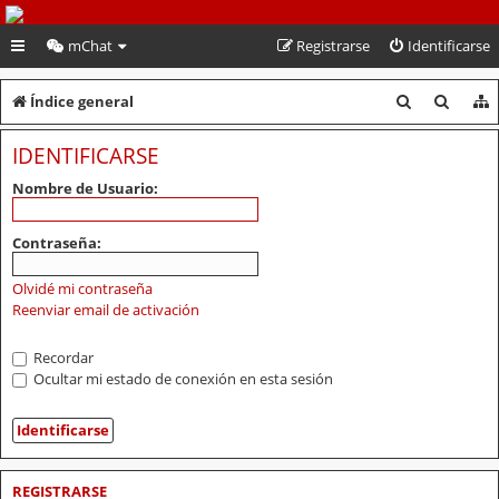
PeruVoley.com
mChat
Registrarse
Identificarse
B
B
Índice general
u
u
IDENTIFICARSE
s
s
Nombre de Usuario:
c
c
a
a
Contraseña:
r
r
Olvidé mi contraseña
Reenviar email de activación
Recordar
Ocultar mi estado de conexión en esta sesión
REGISTRARSE