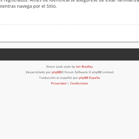
mientras navega por el Sitio.
Stasis Leak style by
Ian Bradley
Desarrollado por
phpBB
® Forum Software © phpBB Limited
Traducción al español por
phpBB España
Privacidad
|
Condiciones