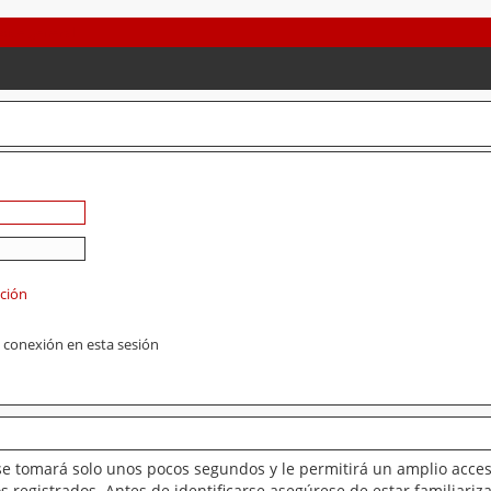
ación
 conexión en esta sesión
se tomará solo unos pocos segundos y le permitirá un amplio acces
 registrados. Antes de identificarse asegúrese de estar familiariz