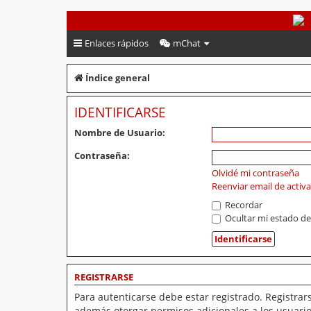
PeruVoley.com
Enlaces rápidos
mChat
Índice general
IDENTIFICARSE
Nombre de Usuario:
Contraseña:
Olvidé mi contraseña
Reenviar email de activ
Recordar
Ocultar mi estado de
REGISTRARSE
Para autenticarse debe estar registrado. Registrar
además otorgar permisos adicionales a los usuarios