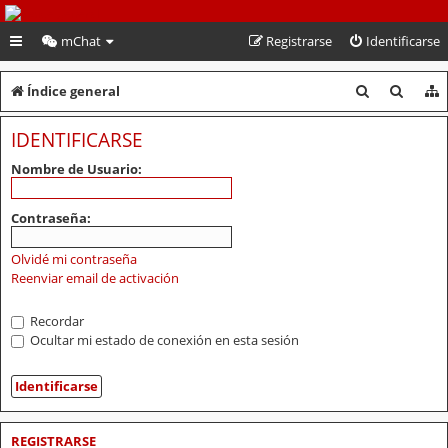
PeruVoley.com
mChat
Registrarse
Identificarse
B
B
Índice general
u
u
IDENTIFICARSE
s
s
Nombre de Usuario:
c
c
a
a
Contraseña:
r
r
Olvidé mi contraseña
Reenviar email de activación
Recordar
Ocultar mi estado de conexión en esta sesión
REGISTRARSE