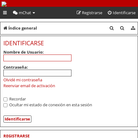
PeruVoley.com
mChat
Registrarse
Identificarse
B
B
Índice general
u
u
IDENTIFICARSE
s
s
Nombre de Usuario:
c
c
a
a
Contraseña:
r
r
Olvidé mi contraseña
Reenviar email de activación
Recordar
Ocultar mi estado de conexión en esta sesión
REGISTRARSE