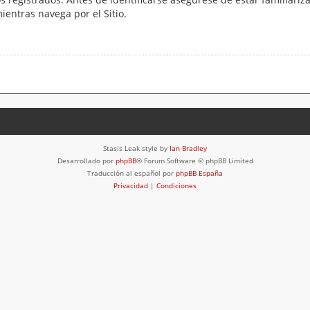
mientras navega por el Sitio.
Stasis Leak style by
Ian Bradley
Desarrollado por
phpBB
® Forum Software © phpBB Limited
Traducción al español por
phpBB España
Privacidad
|
Condiciones