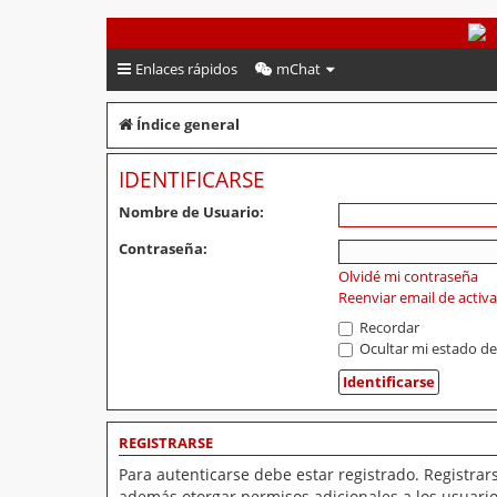
PeruVoley.com
Enlaces rápidos
mChat
Índice general
IDENTIFICARSE
Nombre de Usuario:
Contraseña:
Olvidé mi contraseña
Reenviar email de activ
Recordar
Ocultar mi estado de
REGISTRARSE
Para autenticarse debe estar registrado. Registrar
además otorgar permisos adicionales a los usuarios