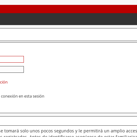
ación
 conexión en esta sesión
se tomará solo unos pocos segundos y le permitirá un amplio acces
 registrados. Antes de identificarse asegúrese de estar familiariz