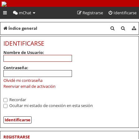
PeruVoley.com
mChat
Registrarse
Identificarse
B
B
Índice general
u
u
IDENTIFICARSE
s
s
Nombre de Usuario:
c
c
a
a
Contraseña:
r
r
Olvidé mi contraseña
Reenviar email de activación
Recordar
Ocultar mi estado de conexión en esta sesión
REGISTRARSE