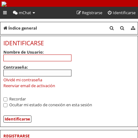
PeruVoley.com
mChat
Registrarse
Identificarse
B
B
Índice general
u
u
IDENTIFICARSE
s
s
Nombre de Usuario:
c
c
a
a
Contraseña:
r
r
Olvidé mi contraseña
Reenviar email de activación
Recordar
Ocultar mi estado de conexión en esta sesión
REGISTRARSE