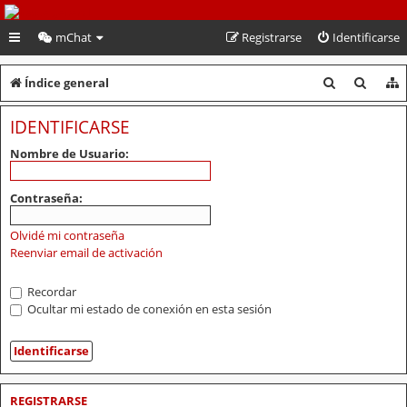
PeruVoley.com
mChat
Registrarse
Identificarse
B
B
Índice general
u
u
IDENTIFICARSE
s
s
Nombre de Usuario:
c
c
a
a
Contraseña:
r
r
Olvidé mi contraseña
Reenviar email de activación
Recordar
Ocultar mi estado de conexión en esta sesión
REGISTRARSE