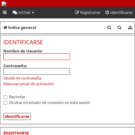
PeruVoley.com
mChat
Registrarse
Identificarse
B
B
Índice general
u
u
IDENTIFICARSE
s
s
Nombre de Usuario:
c
c
a
a
Contraseña:
r
r
Olvidé mi contraseña
Reenviar email de activación
Recordar
Ocultar mi estado de conexión en esta sesión
REGISTRARSE