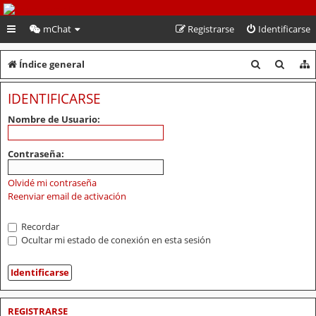
PeruVoley.com
mChat
Registrarse
Identificarse
B
B
Índice general
u
u
IDENTIFICARSE
s
s
Nombre de Usuario:
c
c
a
a
Contraseña:
r
r
Olvidé mi contraseña
Reenviar email de activación
Recordar
Ocultar mi estado de conexión en esta sesión
REGISTRARSE