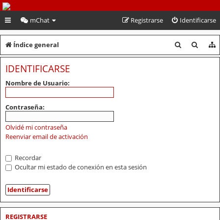
PeruVoley.com
mChat
Registrarse
Identificarse
B
B
Índice general
u
u
IDENTIFICARSE
s
s
Nombre de Usuario:
c
c
a
a
Contraseña:
r
r
Olvidé mi contraseña
Reenviar email de activación
Recordar
Ocultar mi estado de conexión en esta sesión
REGISTRARSE