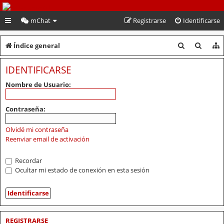
PeruVoley.com
mChat
Registrarse
Identificarse
B
B
Índice general
u
u
IDENTIFICARSE
s
s
Nombre de Usuario:
c
c
a
a
Contraseña:
r
r
Olvidé mi contraseña
Reenviar email de activación
Recordar
Ocultar mi estado de conexión en esta sesión
REGISTRARSE