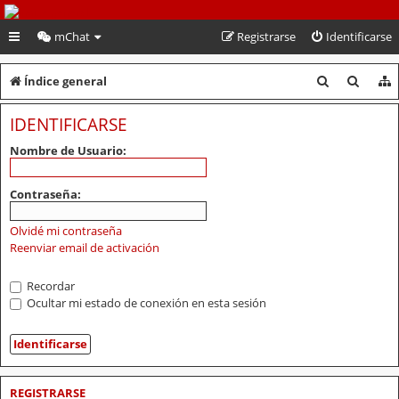
PeruVoley.com
mChat
Registrarse
Identificarse
B
B
Índice general
u
u
IDENTIFICARSE
s
s
Nombre de Usuario:
c
c
a
a
Contraseña:
r
r
Olvidé mi contraseña
Reenviar email de activación
Recordar
Ocultar mi estado de conexión en esta sesión
REGISTRARSE