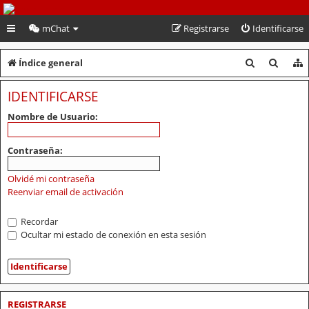
PeruVoley.com
mChat
Registrarse
Identificarse
B
B
Índice general
u
u
IDENTIFICARSE
s
s
Nombre de Usuario:
c
c
a
a
Contraseña:
r
r
Olvidé mi contraseña
Reenviar email de activación
Recordar
Ocultar mi estado de conexión en esta sesión
REGISTRARSE