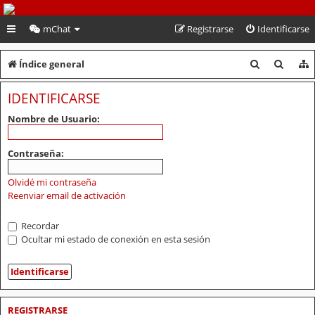
PeruVoley.com
mChat
Registrarse
Identificarse
B
B
Índice general
u
u
IDENTIFICARSE
s
s
Nombre de Usuario:
c
c
a
a
Contraseña:
r
r
Olvidé mi contraseña
Reenviar email de activación
Recordar
Ocultar mi estado de conexión en esta sesión
REGISTRARSE