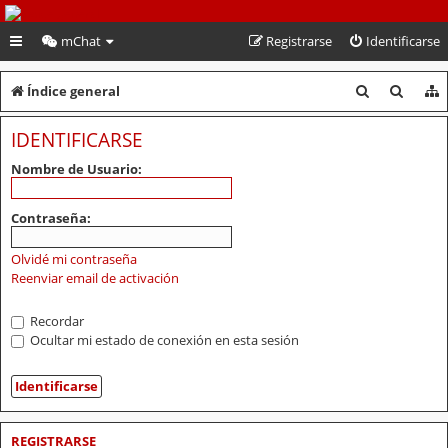
PeruVoley.com
mChat
Registrarse
Identificarse
B
B
Índice general
u
u
IDENTIFICARSE
s
s
Nombre de Usuario:
c
c
a
a
Contraseña:
r
r
Olvidé mi contraseña
Reenviar email de activación
Recordar
Ocultar mi estado de conexión en esta sesión
REGISTRARSE