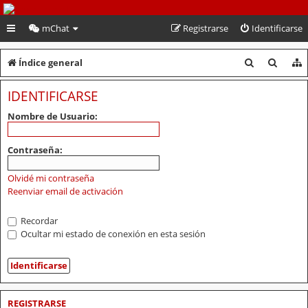
PeruVoley.com
mChat
Registrarse
Identificarse
B
B
Índice general
u
u
IDENTIFICARSE
s
s
Nombre de Usuario:
c
c
a
a
Contraseña:
r
r
Olvidé mi contraseña
Reenviar email de activación
Recordar
Ocultar mi estado de conexión en esta sesión
REGISTRARSE