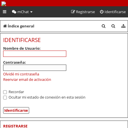
PeruVoley.com
mChat
Registrarse
Identificarse
B
B
Índice general
u
u
IDENTIFICARSE
s
s
Nombre de Usuario:
c
c
a
a
Contraseña:
r
r
Olvidé mi contraseña
Reenviar email de activación
Recordar
Ocultar mi estado de conexión en esta sesión
REGISTRARSE