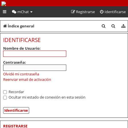
PeruVoley.com
mChat
Registrarse
Identificarse
B
B
Índice general
u
u
IDENTIFICARSE
s
s
Nombre de Usuario:
c
c
a
a
Contraseña:
r
r
Olvidé mi contraseña
Reenviar email de activación
Recordar
Ocultar mi estado de conexión en esta sesión
REGISTRARSE