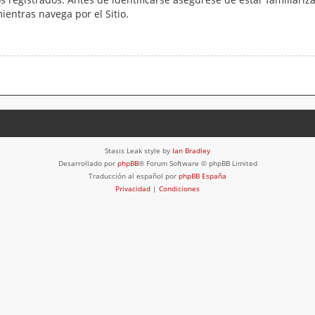
mientras navega por el Sitio.
Stasis Leak style by
Ian Bradley
Desarrollado por
phpBB
® Forum Software © phpBB Limited
Traducción al español por
phpBB España
Privacidad
|
Condiciones