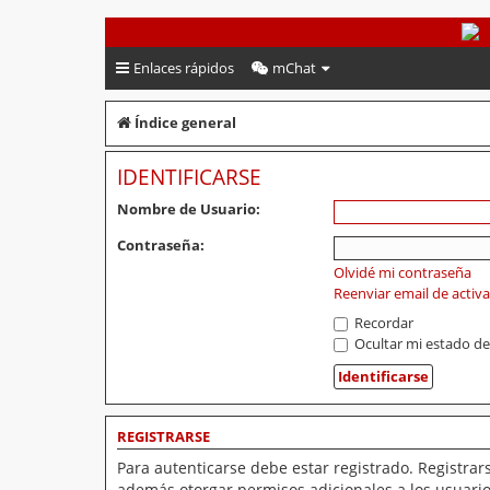
PeruVoley.com
Enlaces rápidos
mChat
Índice general
IDENTIFICARSE
Nombre de Usuario:
Contraseña:
Olvidé mi contraseña
Reenviar email de activ
Recordar
Ocultar mi estado de
REGISTRARSE
Para autenticarse debe estar registrado. Registrar
además otorgar permisos adicionales a los usuarios