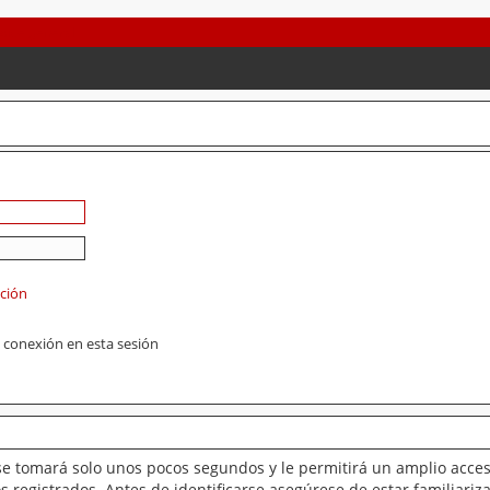
ación
 conexión en esta sesión
se tomará solo unos pocos segundos y le permitirá un amplio acces
 registrados. Antes de identificarse asegúrese de estar familiariz