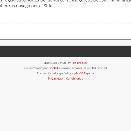
mientras navega por el Sitio.
Stasis Leak style by
Ian Bradley
Desarrollado por
phpBB
® Forum Software © phpBB Limited
Traducción al español por
phpBB España
Privacidad
|
Condiciones