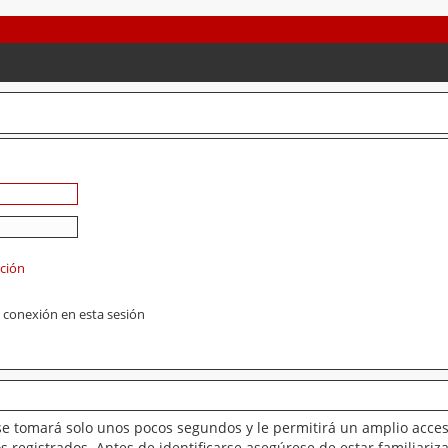
ación
 conexión en esta sesión
se tomará solo unos pocos segundos y le permitirá un amplio acces
 registrados. Antes de identificarse asegúrese de estar familiariz