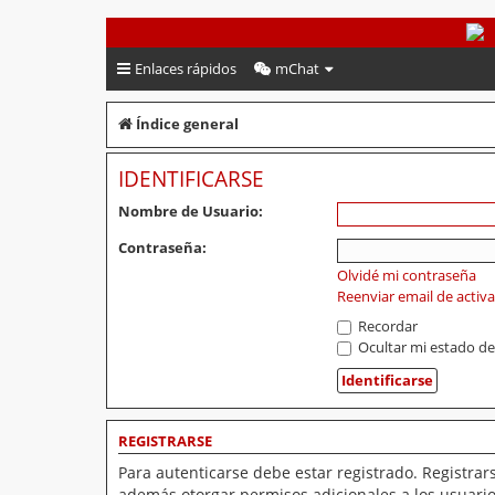
PeruVoley.com
Enlaces rápidos
mChat
Índice general
IDENTIFICARSE
Nombre de Usuario:
Contraseña:
Olvidé mi contraseña
Reenviar email de activ
Recordar
Ocultar mi estado de
REGISTRARSE
Para autenticarse debe estar registrado. Registrar
además otorgar permisos adicionales a los usuarios