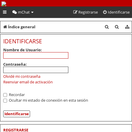
PeruVoley.com
mChat
Registrarse
Identificarse
B
B
Índice general
u
u
IDENTIFICARSE
s
s
Nombre de Usuario:
c
c
a
a
Contraseña:
r
r
Olvidé mi contraseña
Reenviar email de activación
Recordar
Ocultar mi estado de conexión en esta sesión
REGISTRARSE