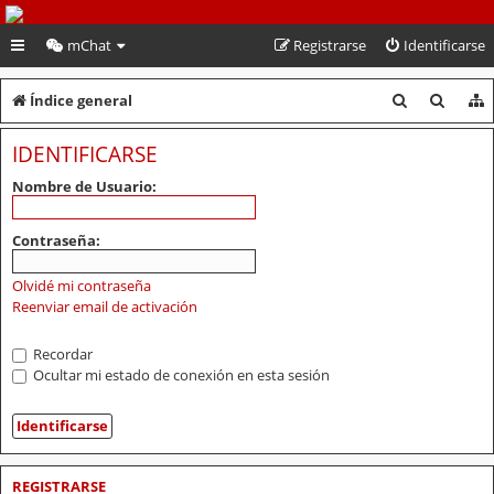
PeruVoley.com
mChat
Registrarse
Identificarse
B
B
Índice general
u
u
IDENTIFICARSE
s
s
Nombre de Usuario:
c
c
a
a
Contraseña:
r
r
Olvidé mi contraseña
Reenviar email de activación
Recordar
Ocultar mi estado de conexión en esta sesión
REGISTRARSE