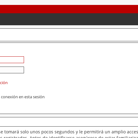
ación
 conexión en esta sesión
se tomará solo unos pocos segundos y le permitirá un amplio acces
 registrados. Antes de identificarse asegúrese de estar familiariz