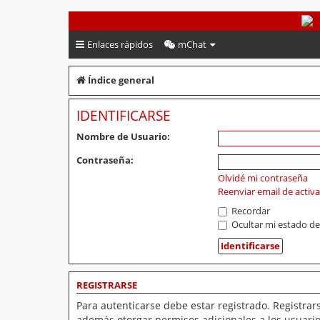
PeruVoley.com
Enlaces rápidos
mChat
Índice general
IDENTIFICARSE
Nombre de Usuario:
Contraseña:
Olvidé mi contraseña
Reenviar email de activ
Recordar
Ocultar mi estado de
REGISTRARSE
Para autenticarse debe estar registrado. Registrar
además otorgar permisos adicionales a los usuarios