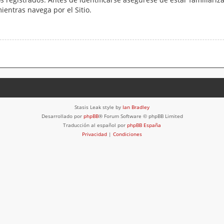
mientras navega por el Sitio.
Stasis Leak style by
Ian Bradley
Desarrollado por
phpBB
® Forum Software © phpBB Limited
Traducción al español por
phpBB España
Privacidad
|
Condiciones