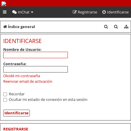
PeruVoley.com
mChat
Registrarse
Identificarse
B
B
Índice general
u
u
IDENTIFICARSE
s
s
Nombre de Usuario:
c
c
a
a
Contraseña:
r
r
Olvidé mi contraseña
Reenviar email de activación
Recordar
Ocultar mi estado de conexión en esta sesión
REGISTRARSE