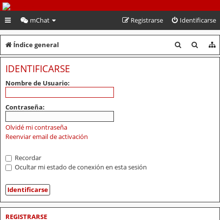
PeruVoley.com
mChat
Registrarse
Identificarse
B
B
Índice general
u
u
IDENTIFICARSE
s
s
Nombre de Usuario:
c
c
a
a
Contraseña:
r
r
Olvidé mi contraseña
Reenviar email de activación
Recordar
Ocultar mi estado de conexión en esta sesión
REGISTRARSE