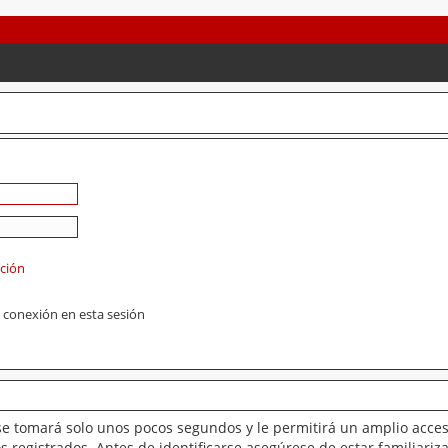
ación
 conexión en esta sesión
se tomará solo unos pocos segundos y le permitirá un amplio acces
 registrados. Antes de identificarse asegúrese de estar familiariz