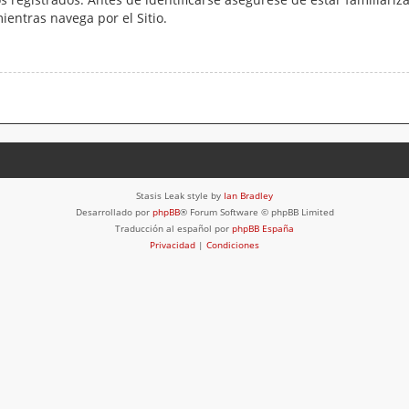
mientras navega por el Sitio.
Stasis Leak style by
Ian Bradley
Desarrollado por
phpBB
® Forum Software © phpBB Limited
Traducción al español por
phpBB España
Privacidad
|
Condiciones