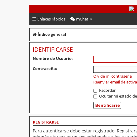
PeruVoley.com
Enlaces rápidos
mChat
Índice general
IDENTIFICARSE
Nombre de Usuario:
Contraseña:
Olvidé mi contraseña
Reenviar email de activ
Recordar
Ocultar mi estado de
REGISTRARSE
Para autenticarse debe estar registrado. Registrar
además otorgar permisos adicionales a los usuarios