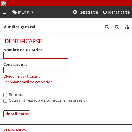
PeruVoley.com
mChat
Registrarse
Identificarse
B
B
Índice general
u
u
IDENTIFICARSE
s
s
Nombre de Usuario:
c
c
a
a
Contraseña:
r
r
Olvidé mi contraseña
Reenviar email de activación
Recordar
Ocultar mi estado de conexión en esta sesión
REGISTRARSE