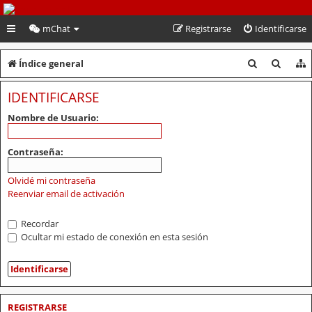
PeruVoley.com
mChat
Registrarse
Identificarse
B
B
Índice general
u
u
IDENTIFICARSE
s
s
Nombre de Usuario:
c
c
a
a
Contraseña:
r
r
Olvidé mi contraseña
Reenviar email de activación
Recordar
Ocultar mi estado de conexión en esta sesión
REGISTRARSE