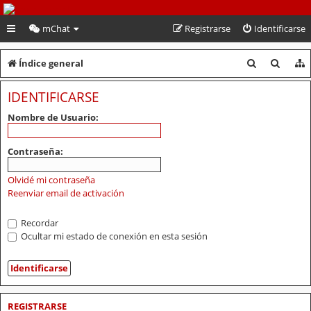
PeruVoley.com
mChat
Registrarse
Identificarse
B
B
Índice general
u
u
IDENTIFICARSE
s
s
Nombre de Usuario:
c
c
a
a
Contraseña:
r
r
Olvidé mi contraseña
Reenviar email de activación
Recordar
Ocultar mi estado de conexión en esta sesión
REGISTRARSE