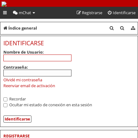
PeruVoley.com
mChat
Registrarse
Identificarse
B
B
Índice general
u
u
IDENTIFICARSE
s
s
Nombre de Usuario:
c
c
a
a
Contraseña:
r
r
Olvidé mi contraseña
Reenviar email de activación
Recordar
Ocultar mi estado de conexión en esta sesión
REGISTRARSE